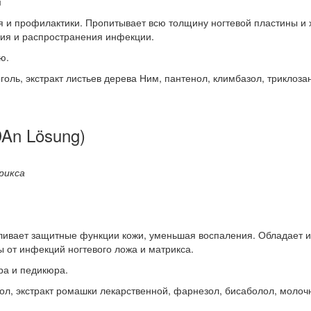
м
 и профилактики. Пропитывает всю толщину ногтевой пластины и 
ния и распространения инфекции.
ю.
голь, экстракт листьев дерева Ним, пантенол, климбазол, триклозан
An Lösung)
рикса
ливает защитные функции кожи, уменьшая воспаления. Обладает и
 от инфекций ногтевого ложа и матрикса.
ра и педикюра.
ол, экстракт ромашки лекарственной, фарнезол, бисаболол, молоч