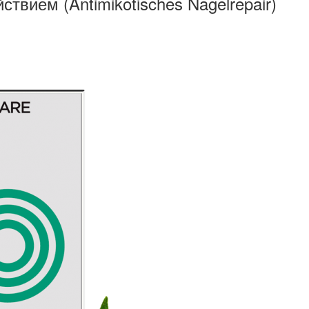
твием (Antimikotisches Nagelrepair)