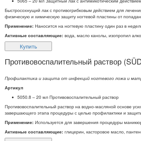
5065 – 20 мл Защитный лак с антимикотическим действие
Быстросохнущий лак с противогрибковым действием для лечения
физическую и химическую защиту ногтевой пластины от попада
Применение:
Наносится на ногтевую пластину один раз в недел
Активные составляющие:
вода, масло канолы, изопропил алко
Купить
Противовоспалительный раствор (SÜD
Профилактика и защита от инфекций ногтевого ложа и мат
Артикул
5050.8 – 20 мл Противовоспалительный раствор
Противовоспалительный раствор на водно-масляной основе уси
завершающего этапа процедуры с целью профилактики и защиты
Применение:
Используется для завершения процедуры маникю
Активные составляющие:
глицерин, касторовое масло, пантен